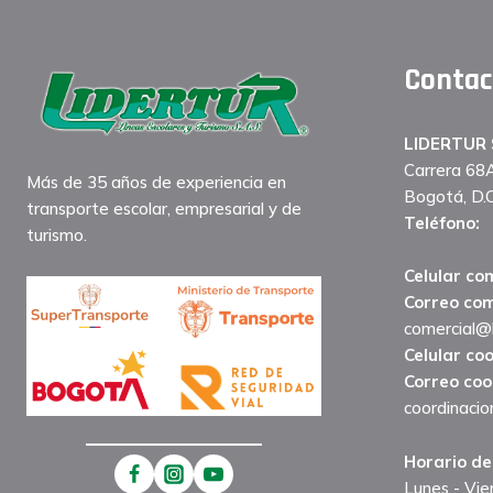
Contac
LIDERTUR S
Carrera 68
Más de 35 años de experiencia en
Bogotá, D.C
transporte escolar, empresarial y de
Teléfono:
(
turismo.
329 74 60
Celular com
Correo com
comercial@l
Celular co
Correo coo
coordinacio
Horario de
Lunes - Vie