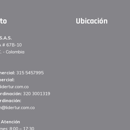
to
Ubicación
.A.S.
A # 67B-10
. - Colombia
+571) 311 88 30
ercial:
315 5457995
ercial:
idertur.com.co
ordinación:
320 3001319
rdinación:
n@lidertur.com.co
 Atención
rnes: 8:00 – 17:30